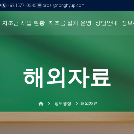
전화:
이메일:
9
+82 1577-0345
orozi@nonghyup.com
살표 키로 하위 메뉴를 열고, 위 화살표 키 또는 Esc 키로 닫습니다. 
자조금 사업 현황
자조금 설치·운영
상담안내
정보
해외자료
홈으로 이동
정보광장
해외자료