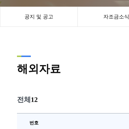
공지 및 공고
자조금소
해외자료
전체
12
번호