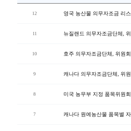
해외자료 목록
영국 농산물 의무자조금 리
12
11
호주 의무자조금단체, 위원회
10
9
미국 농무부 지정 품목위원회
8
캐나다 원예농산물 품목별 
7