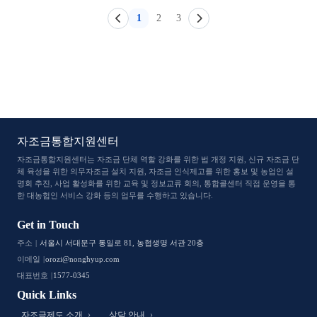
1
2
3
자조금통합지원센터
자조금통합지원센터는 자조금 단체 역할 강화를 위한 법 개정 지원, 신규 자조금 단
체 육성을 위한 의무자조금 설치 지원, 자조금 인식
제고를 위한 홍보 및 농업인 설
명회 추진, 사업 활성화를 위한 교육 및 정보교류 회의, 통합콜센터 직접 운영을 통
한 대농헙인 서비스 강화 등의 업무를 수행하고 있습니다.
Get in Touch
주소
서울시 서대문구 통일로 81, 농협생명 서관 20층
이메일
orozi@nonghyup.com
대표번호
1577-0345
Quick Links
자조금제도 소개
상담 안내