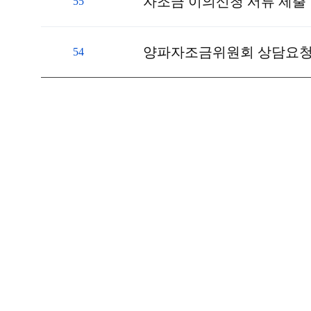
자조금 이의신청 서류 제출
55
양파자조금위원회 상담요
54