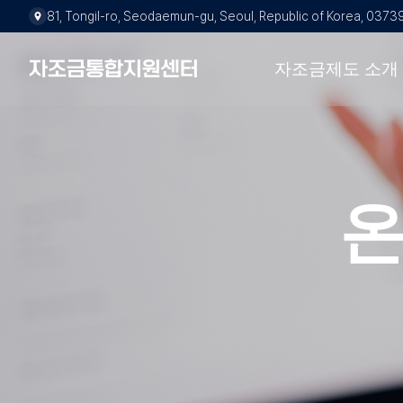
주소:
81, Tongil-ro, Seodaemun-gu, Seoul, Republic of Korea, 0373
키보드 탐색 시 아래 화
자조금통합지원센터
자조금제도 소개
온