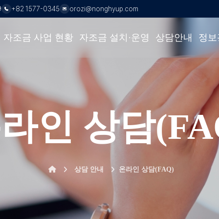
전화:
이메일:
9
+82 1577-0345
orozi@nonghyup.com
살표 키로 하위 메뉴를 열고, 위 화살표 키 또는 Esc 키로 닫습니다. 
자조금 사업 현황
자조금 설치·운영
상담안내
정보
라인 상담(FA
홈으로 이동
상담 안내
온라인 상담(FAQ)