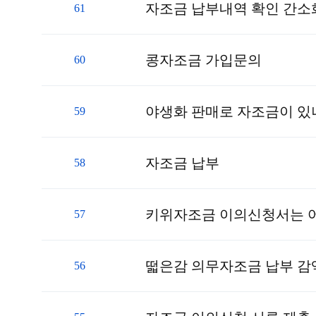
자조금 납부내역 확인 간소
61
콩자조금 가입문의
60
야생화 판매로 자조금이 있나
59
자조금 납부
58
57
떫은감 의무자조금 납부 
56