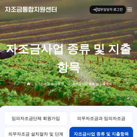
자조금통합지원센터
업무담당자 로그인
키보드 탐색 시 아래 화살표 키로 
자조금사업 종류 및 지출
항목
홈으로 이동
자조금 설치·운영
자조금사업 종류 및 지출항목
임의자조금단체 회원가입
의무자조금과 임의자조금
의무자조금 설치절차 및 단계
자조금사업 종류 및 지출항목