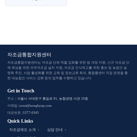
자조금통합지원센터
자조금통합지원센터는 자조금 단체 역할 강화를 위한 법 개정 지원, 신규 자조금 단
체 육성을 위한 의무자조금 설치 지원, 자조금 인식
제고를 위한 홍보 및 농업인 설
명회 추진, 사업 활성화를 위한 교육 및 정보교류 회의, 통합콜센터 직접 운영을 통
한 대농헙인 서비스 강화 등의 업무를 수행하고 있습니다.
Get in Touch
주소
서울시 서대문구 통일로 81, 농협생명 서관 20층
이메일
orozi@nonghyup.com
대표번호
1577-0345
Quick Links
자조금제도 소개
상담 안내