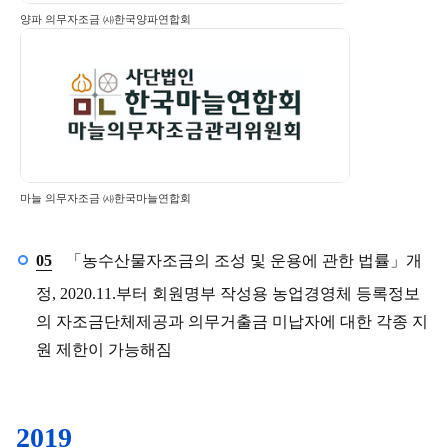
양파 의무자조금 ㈔한국양파연합회
마늘 의무자조금 ㈔한국마늘연합회
5월
05
「농수산물자조금의 조성 및 운용에 관한 법률」개
정,
2020.11.부터 회원명부 작성용 농업경영체 등록정보
의 자조금단체제공과
의무거출금 미납자에 대한 각종 지
원 제한이 가능해짐
2019