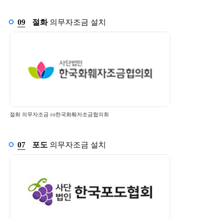
9월
09
절화
의무자조금 설치
절화 의무자조금 ㈔한국화훼자조금협의회
7월
07
포도
의무자조금 설치