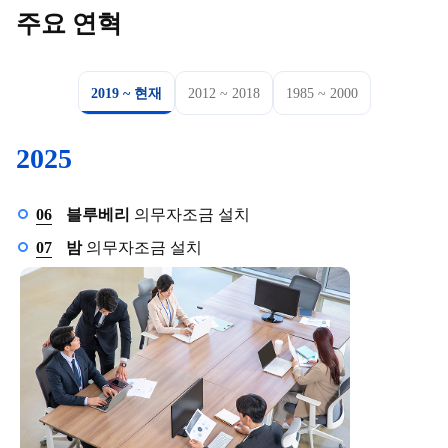
주요 연혁
좌우 화살표 키로 탭을 이동할 수 있습니다.
2019 ~ 현재
2012 ~ 2018
1985 ~ 2000
2025
6월
06
블루베리
의무자조금 설치
7월
07
밤
의무자조금 설치