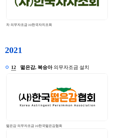
차 의무자조금 ㈔한국자치조회
2021
12월
12
떫은감, 복숭아
의무자조금 설치
떫은감 의무자조금 ㈔한국떫은감협회