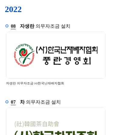
2022
8월
08
자생란
의무자조금 설치
자생란 의무자조금 ㈔한국난재배자협회
7월
07
차
의무자조금 설치