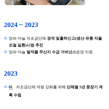
2024
~ 2023
양파·마늘 자조금단체
경작 및
출하신고(생산·유통 자율
조절 일환)
시범 추진
양파·마늘
밭작물 주산지 수급 거버넌스
운영 지원
2023
1월
01
자조금단체 역량 강화를 위해
단체별 5년 중장기 계
획 수립